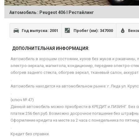
Автомобиль : Peugeot 406 I Рестайлинг
Год выпуска: 2001
Пробег (км): 347000
Бенз
ДОПОЛНИТЕЛЬНАЯ ИНФОРМАЦИЯ:
Автомобиль в хорошем состоянии, кузов без жуков и ржавчины, п
электро-зеркала, магнитола, кондиционер, передние электро-сте
обогрев заднего стекла, обогрев зеркал, тканевый салон, аккурат
.
Автомобиль находится на автомобильном рынке: г. Лида ул. Крупс
.
(ключ № 47)
Данный автомобиль можно приобрести в КРЕДИТ и ЛИЗИНГ. Без сп
платеж 256 бел.руб. Возможно досрочное погашение без штрафных 
Оформление кредита на месте за 2 часа с понедельника по пятни
.
Кредит без справки.